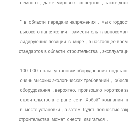
немного , даже мировых экспертов , также до
" в области передачи напряжения , мы с гордость
высокого напряжения , заместитель главнокоман
лидирующие позиции в мире , в настоящее вре
стандартов в области строительства , эксплуатац
100 000 вольт установки оборудования подстан
очень высоких экологических требований , обес
оборудования , вероятно, произошло короткое з
строительство в стране сети "Хэбэй" компании 
в месте установки , а затем будет полностью за
строительства может снести двигаться .