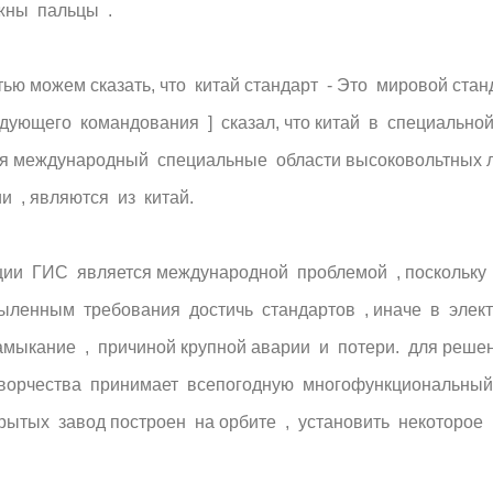
лжны пальцы .
ю можем сказать, что китай стандарт - Это мировой станд
дующего командования ] сказал, что китай в специально
мя международный специальные области высоковольтных 
ии , являются из китай.
ции ГИС является международной проблемой , поскольку
пыленным требования достичь стандартов , иначе в элект
амыкание , причиной крупной аварии и потери. для решен
творчества принимает всепогодную многофункциональный
крытых завод построен на орбите , установить некоторое