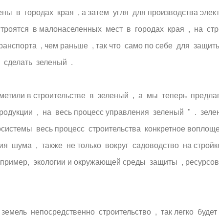
ны в городах края , а затем угля для производства элект
строятся в малонаселенных мест в городах края , на стр
ранспорта , чем раньше , так что само по себе для защит
 сделать зеленый .
аметили в строительстве в зеленый , а мы теперь предлаг
родукции , на весь процесс управления зеленый " . зелен
осистемы весь процесс строительства конкретное воплоще
 шума , также не только вокруг садоводство на стройке 
например, экологии и окружающей среды защиты , ресурсов
земель непосредственно строительство , так легко буде