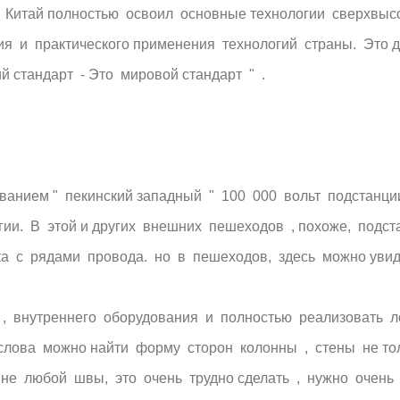
, Китай полностью освоил основные технологии сверхвысо
 и практического применения технологий страны. Это д
й стандарт - Это мировой стандарт " .
званием " пекинский западный " 100 000 вольт подстанц
ии. В этой и других внешних пешеходов , похоже, подст
а с рядами провода. но в пешеходов, здесь можно увиде
 внутреннего оборудования и полностью реализовать ло
а слова можно найти форму сторон колонны , стены не то
о не любой швы, это очень трудно сделать , нужно очень