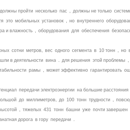
должны пройти несколько пас , должны не только систе
я это мобильных установок , но внутреннего оборудова
а и влажность , оборудования для обеспечения безопас
ых сотни метров, вес одного сегмента в 10 тонн , но в
шли в деятельности вина . для решения этой проблемы , 
стабильности рамы , может эффективно гарантировать о
тенциал передачи электроэнергии на большие расстояния
небольшой до миллиметров, до 100 тонн трудности , повс
ысотой , тяжелых 431 тонн башни уже почти завершен ,
натная дорога в гору передачи .