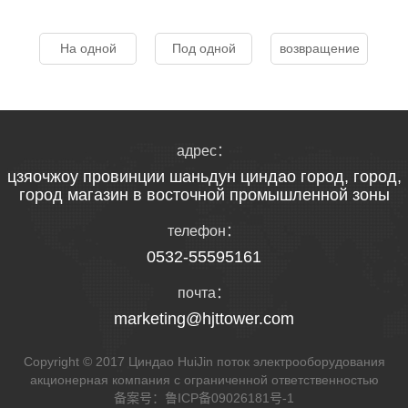
На одной
Под одной
возвращение
адрес：
цзяочжоу провинции шаньдун циндао город, город,
город магазин в восточной промышленной зоны
телефон：
0532-55595161
почта：
marketing@hjttower.com
Copyright © 2017 Циндао HuiJin поток электрооборудования
акционерная компания с ограниченной ответственностью
备案号：
鲁ICP备09026181号-1