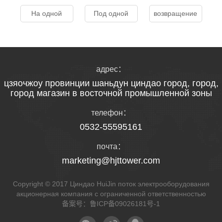
На одной
Под одной
возвращение
адрес：
цзяочжоу провинции шаньдун циндао город, город,
город магазин в восточной промышленной зоны
телефон：
0532-55595161
почта：
marketing@hjttower.com
Copyright © 2017 Циндао HuiJin поток электрооборудования
акционерная компания с ограниченной ответственностью
备案号：
鲁ICP备09026181号-1