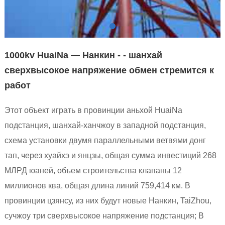
1000kv HuaiNa — Нанкин - - шанхай
сверхвысокое напряжение обмен стремится к
работ
Этот объект играть в провинции аньхой HuaiNa
подстанция, шанхай-ханчжоу в западной подстанция,
схема установки двумя параллельными ветвями донг
тап, через хуайхэ и янцзы, общая сумма инвестиций 268
МЛРД юаней, объем строительства клапаны 12
миллионов ква, общая длина линий 759,414 км. В
провинции цзянсу, из них будут новые Нанкин, TaiZhou,
сучжоу три сверхвысокое напряжение подстанция; В