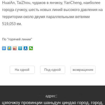
HuaiAn, TaiZhou, чудаков в янчжоу, YanCheng, наиболее
города сучжоу, шесть новых линий высокого давления на
территории-около двумя параллельными ветвями
519,053 км.
По "горячей линии"
На одной
Под одной
возвращение
адрес：
цзяочжоу провинции шаньдун циндао город, город,